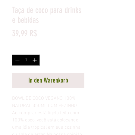
Taça de coco para drinks
e bebidas
Preis
39,99 R$
Anzahl
*
In den Warenkorb
BOWL DE COCO VEGANO 100%
NATURAL 350ML COM PEZINHO
Ao comprar está tigela feita com
100% coco, você está colocando
uma jóia tropical em sua cozinha
ou sala de estar. Na nossa opinião