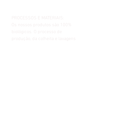
PROCESSOS E MATERIAIS:
Os nossos produtos são 100%
biológicos. O processo de
produção, da colheita e lavagens
são sustentáveis. Está tigela de
coco é ideal para sorvetes,
saladas, açaís, smoothies, frutas...
Somos 100% orgânicos, usamos
óleo de coco vegetal orgânico para
selar o coco.
TAMANHO:
O diâmetro é de cerca de 9 cm, a
profundidade é de cerca de 7 cm e
o volume é de cerca de 350 ml.
Observe que os produtos