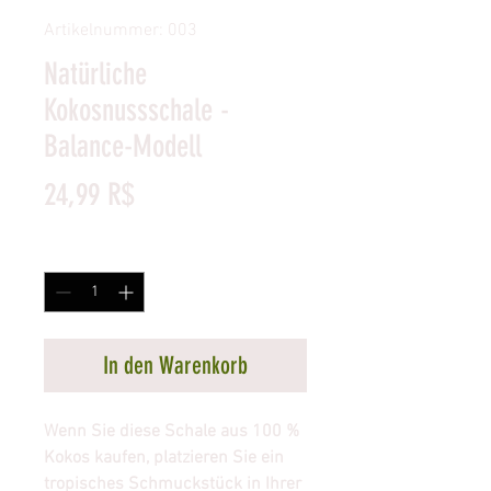
Artikelnummer: 003
Natürliche
Kokosnussschale -
Balance-Modell
Preis
24,99 R$
Anzahl
*
In den Warenkorb
Wenn Sie diese Schale aus 100 %
Kokos kaufen, platzieren Sie ein
tropisches Schmuckstück in Ihrer