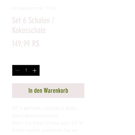
Artikelnummer: 1262
Set 6 Schalen /
Kokosschale
Preis
149,99 R$
Anzahl
*
In den Warenkorb
KIT 6 NATURAL COCONUT BOWL -
Gleichgewichtsmodell
Wenn Sie diese Schale aus 100 %
Kokos kaufen, platzieren Sie ein