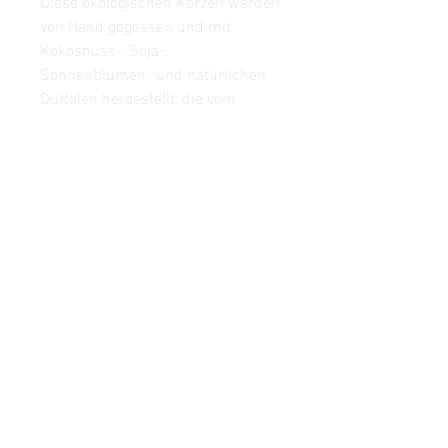
Diese ökologischen Kerzen werden
von Hand gegossen und mit
Kokosnuss-, Soja-,
Sonnenblumen- und natürlichen
Duftölen hergestellt, die vom
brasilianischen Cerrado inspiriert
sind, Bioama reich an
außergewöhnlichen Aromen.
Verfüge über einen nachhaltigen
Holzdocht, der beim Verbrennen
knackt
Für mehr als 30 Stunden (150g)
werden Sie Erinnerungen an einen
Strandurlaub mit schönen
Erinnerungen auch auf dem Land
haben. Die hervorragenden
Aromen nachhaltigen Wohnens in
den eigenen vier Wänden.