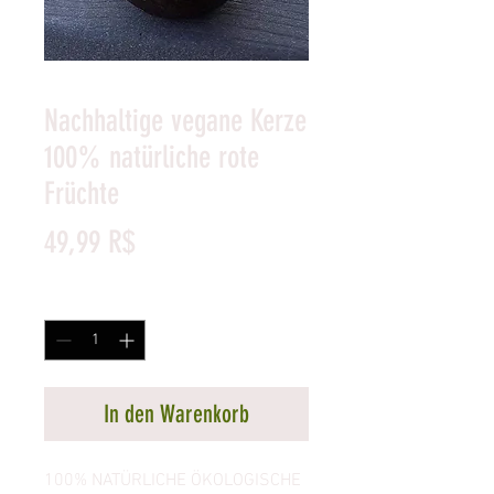
Nachhaltige vegane Kerze
100% natürliche rote
Früchte
Preis
49,99 R$
Anzahl
*
In den Warenkorb
100% NATÜRLICHE ÖKOLOGISCHE