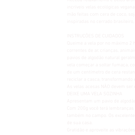
Receba relaxamento e belos aro
incríveis velas ecológicas vegan
mão feitas com cera de coco, soja
inspiradas no cerrado brasileiro
INSTRUÇÕES DE CUIDADOS
Queime a vela por no máximo 2 h
correntes de ar, crianças, anima
pavios de algodão natural geral
vela começar a soltar fumaça, c
de um centímetro de cera restant
reciclar a casca, transformando 
As velas acesas NÃO devem ser 
DEIXE UMA VELA SOZINHA
Apresentam um pavio de algodão
Com 200g você terá lembranças 
também no campo. Os excelentes
de sua casa.
Gratidão e aproveite as vibrações