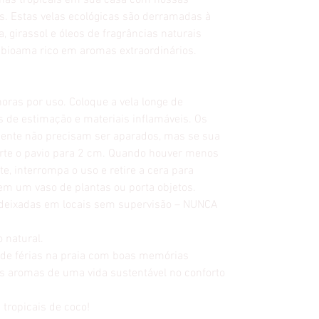
mas tropicais em sua casa com nossas
as. Estas velas ecológicas são derramadas à
, girassol e óleos de fragrâncias naturais
, bioama rico em aromas extraordinários.
oras por uso. Coloque a vela longe de
is de estimação e materiais inflamáveis. Os
mente não precisam ser aparados, mas se sua
orte o pavio para 2 cm. Quando houver menos
e, interrompa o uso e retire a cera para
em um vaso de plantas ou porta objetos.
deixadas em locais sem supervisão – NUNCA
 natural.
de férias na praia com boas memórias
 aromas de uma vida sustentável no conforto
 tropicais de coco!