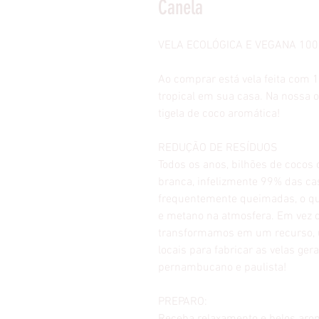
Canela
VELA ECOLÓGICA E VEGANA 10
Ao comprar está vela feita com 
tropical em sua casa. Na nossa 
tigela de coco aromática!
REDUÇÃO DE RESÍDUOS
Todos os anos, bilhões de cocos
branca, infelizmente 99% das ca
frequentemente queimadas, o que
e metano na atmosfera. Em vez 
transformamos em um recurso, u
locais para fabricar as velas ge
pernambucano e paulista!
PREPARO: