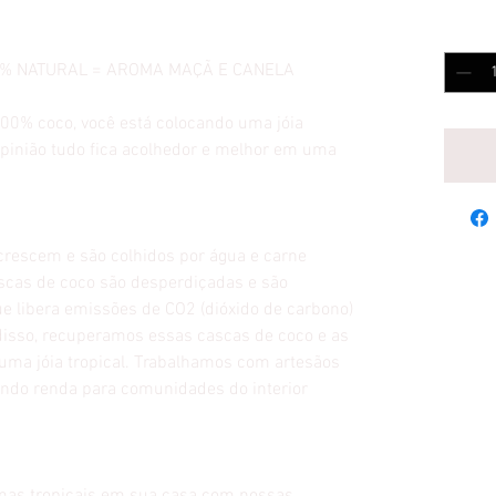
Anzahl
0% NATURAL = AROMA MAÇÃ E CANELA
100% coco, você está colocando uma jóia
opinião tudo fica acolhedor e melhor em uma
 crescem e são colhidos por água e carne
scas de coco são desperdiçadas e são
 libera emissões de CO2 (dióxido de carbono)
disso, recuperamos essas cascas de coco e as
ma jóia tropical. Trabalhamos com artesãos
rando renda para comunidades do interior