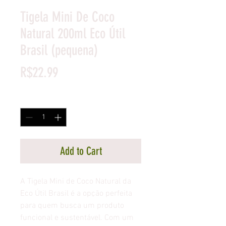
Tigela Mini De Coco
Natural 200ml Eco Útil
Brasil (pequena)
Price
R$22.99
Quantity
*
Add to Cart
A Tigela Mini de Coco Natural da
Eco Útil Brasil é a opção perfeita
para quem busca um produto
funcional e sustentável. Com um