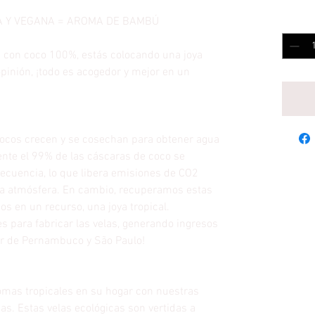
A Y VEGANA = AROMA DE BAMBÚ
Cantida
 con coco 100%, estás colocando una joya
opinión, ¡todo es acogedor y mejor en un
cocos crecen y se cosechan para obtener agua
nte el 99% de las cáscaras de coco se
ecuencia, lo que libera emisiones de CO2
 la atmósfera. En cambio, recuperamos estas
os en un recurso, una joya tropical.
s para fabricar las velas, generando ingresos
or de Pernambuco y São Paulo!
omas tropicales en su hogar con nuestras
as. Estas velas ecológicas son vertidas a