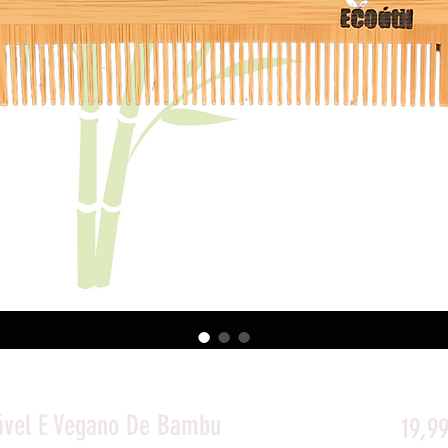
tável E Vegano De Bambu
19,9