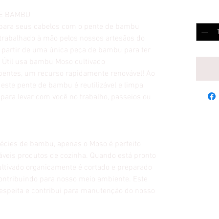
DE BAMBU
Quantit
a para seus cabelos com o pente de bambu
 trabalhado à mão pelos nossos artesãos do
a partir de uma única peça de bambu para ter
 Útil usa bambu Moso cultivado
pentes, um recurso rapidamente renovável! Ao
 este pente de bambu é reutilizável e limpa
o para levar com você no trabalho, passeios ou
écies de bambu, apenas o Moso é perfeito
ráveis produtos de cozinha. Quando está pronto
ultivado organicamente é cortado e preparado
contribuindo para nosso meio ambiente. Este
respeita e contribui para manutenção do nosso