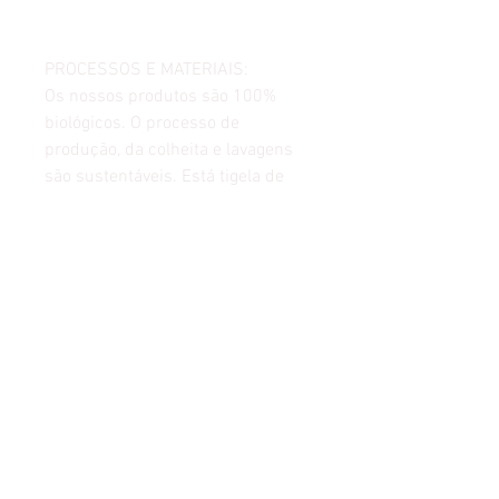
PROCESSOS E MATERIAIS:
Os nossos produtos são 100%
biológicos. O processo de
produção, da colheita e lavagens
são sustentáveis. Está tigela de
coco é ideal para sorvetes,
saladas, açaís, smoothies, frutas...
Somos 100% orgânicos, usamos
óleo de coco vegetal orgânico para
selar o coco.
TAMANHO:
O diâmetro é de cerca de 9 cm, a
profundidade é de cerca de 7 cm e
o volume é de cerca de 350 ml.
Observe que os produtos