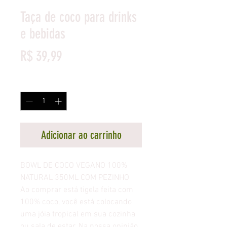
Taça de coco para drinks
e bebidas
Preço
R$ 39,99
Quantidade
*
Adicionar ao carrinho
BOWL DE COCO VEGANO 100%
NATURAL 350ML COM PEZINHO
Ao comprar está tigela feita com
100% coco, você está colocando
uma jóia tropical em sua cozinha
ou sala de estar. Na nossa opinião