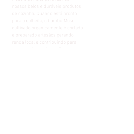
nossos belos e duráveis produtos
de cozinha. Quando está pronto
para a colheita, o bambu Moso
cultivado organicamente é cortado
e preparado artesãos gerando
renda local e contribuindo para
nosso meio ambiente. Este
método de colheita sustentável
respeita e contribui para
manutenção do nosso eco
sistema.
EMBALAGENS
Nossas joias escupidas à mão
serão embaladas para chegar até
você sempre com materiais
reciclados, garantindo a segurança
do produto e reduzindo a poluição