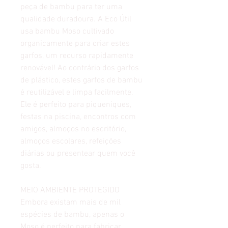
peça de bambu para ter uma
qualidade duradoura. A Eco Útil
usa bambu Moso cultivado
organicamente para criar estes
garfos, um recurso rapidamente
renovável! Ao contrário dos garfos
de plástico, estes garfos de bambu
é reutilizável e limpa facilmente.
Ele é perfeito para piqueniques,
festas na piscina, encontros com
amigos, almoços no escritório,
almoços escolares, refeições
diárias ou presentear quem você
gosta.
MEIO AMBIENTE PROTEGIDO
Embora existam mais de mil
espécies de bambu, apenas o
Moso é perfeito para fabricar