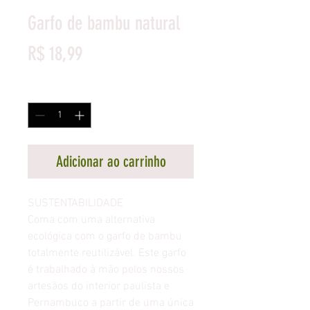
Garfo de bambu natural
Preço
R$ 18,99
Quantidade
*
Adicionar ao carrinho
SUSTENTABILIDADE
Coma com uma alternativa
ecológica com o garfo de bambu
totalmente reutilizável. Este garfo
é trabalhado à mão pelos nossos
artesãos do interior paulista e
Pernambuco a partir de uma única